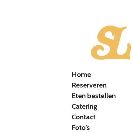
Ga
direct
naar
de
hoofdinhoud
Home
Reserveren
Eten bestellen
Catering
Contact
Foto’s