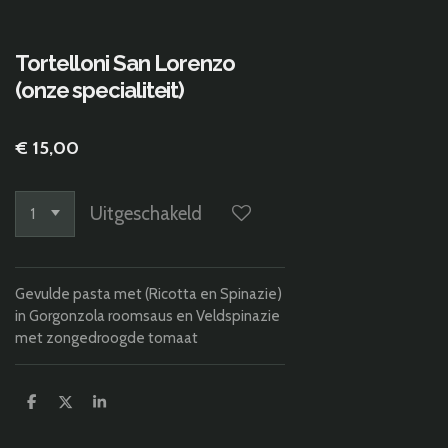
Tortelloni San Lorenzo
(onze specialiteit)
€ 15,00
Uitgeschakeld
Gevulde pasta met (Ricotta en Spinazie)
in Gorgonzola roomsaus en Veldspinazie
met zongedroogde tomaat
D
D
S
e
e
h
l
e
a