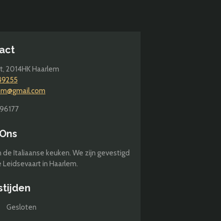
e
l
r
n
e
act
t,
2014HK Haarlem
49255
lem@gmail.com
96177
 Ons
n de Italiaanse keuken. We zijn gevestigd
 Leidsevaart in Haarlem.
stijden
Gesloten