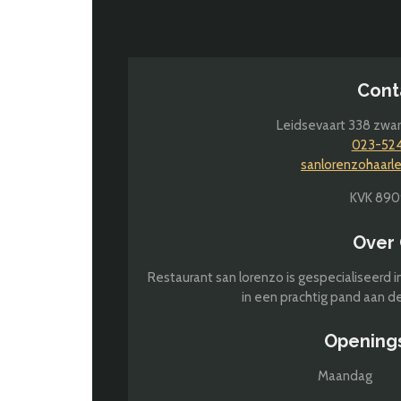
Cont
Leidsevaart 338 zwar
023-52
sanlorenzohaar
KVK 890
Over
Restaurant san lorenzo is gespecialiseerd i
in een prachtig pand aan de
Opening
Maandag 