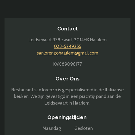
l
e
a
l
e
l
r
e
n
e
n
Contact
Leidsevaart 338 zwart,
2014HK Haarlem
023-5249255
sanlorenzohaarlem@gmail.com
KVK 89096177
Over Ons
Restaurant san lorenzo is gespecialiseerd in de Italiaanse
keuken. We zijn gevestigd in een prachtig pand aan de
Leidsevaart in Haarlem.
Openingstijden
Maandag Gesloten