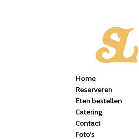
Ga
direct
naar
de
hoofdinhoud
Home
Reserveren
Eten bestellen
Catering
Contact
Foto’s