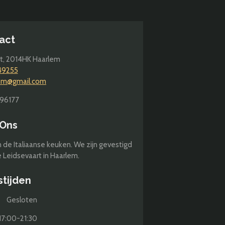
act
t,
2014HK Haarlem
49255
lem@gmail.com
96177
 Ons
n de Italiaanse keuken. We zijn gevestigd
 Leidsevaart in Haarlem.
stijden
Gesloten
:00-21:30