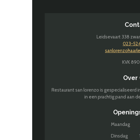
Cont
Leidsevaart 338 zwar
023-52
sanlorenzohaar
KVK 890
Over
Restaurant san lorenzo is gespecialiseerd i
in een prachtig pand aan de
Opening
Maandag 
Dinsdag 17