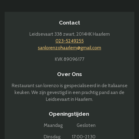
n
e
n
Contact
Leidsevaart 338 zwart,
2014HK Haarlem
023-5249255
sanlorenzohaarlem@gmail.com
KVK 89096177
Over Ons
Restaurant san lorenzo is gespecialiseerd in de Italiaanse
keuken. We zijn gevestigd in een prachtig pand aan de
Leidsevaart in Haarlem.
Openingstijden
Maandag Gesloten
Dinsdag 17:00-21:30