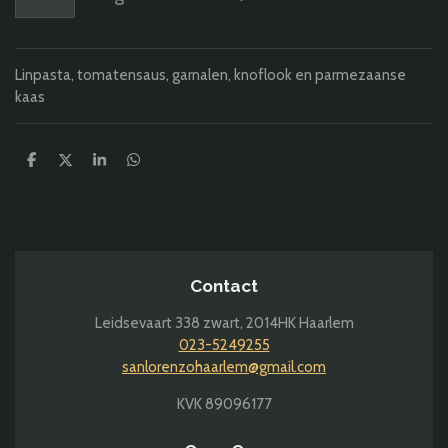
Linpasta, tomatensaus, garnalen, knoflook en parmezaanse
kaas
D
D
S
D
e
e
h
e
l
e
a
l
e
l
r
e
n
e
n
Contact
Leidsevaart 338 zwart,
2014HK Haarlem
023-5249255
sanlorenzohaarlem@gmail.com
KVK 89096177