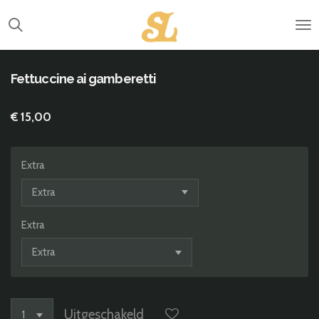
Ga
direct
naar
de
hoofdinhoud
Fettuccine ai gamberetti
€ 15,00
Extra
Extra
Uitgeschakeld