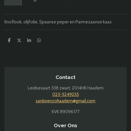
Knoflook, olijfolie, Spaanse peper en Parmezaanse kaas
D
D
S
D
e
e
h
e
l
e
a
l
e
l
r
e
n
e
n
Contact
Leidsevaart 338 zwart,
2014HK Haarlem
023-5249255
sanlorenzohaarlem@gmail.com
KVK 89096177
Over Ons