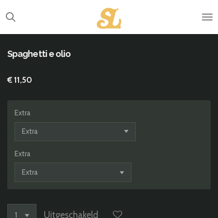
Ga
direct
naar
de
hoofdinhoud
Spaghetti e olio
€ 11,50
Extra
Extra
Uitgeschakeld